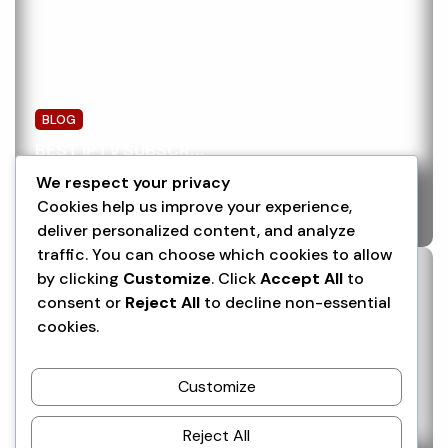
BLOG
BEST IPTV SUBSCR...
July 5, 2026
We respect your privacy
Cookies help us improve your experience,
deliver personalized content, and analyze
traffic. You can choose which cookies to allow
by clicking
Customize
. Click
Accept All
to
consent or
Reject All
to decline non-essential
cookies.
Customize
BLOG
IPTV WITH 4K : L...
Reject All