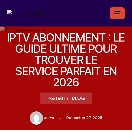
Skip
to
content
IPTV ABONNEMENT : LE
GUIDE ULTIME POUR
TROUVER LE
SERVICE PARFAIT EN
2026
Posted in :
BLOG
aqrwr
December 27, 2025