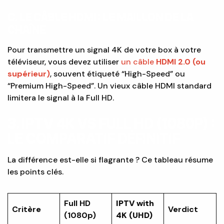
C. LE CÂBLE HDMI : LE MAILLON DE LA
CHAÎNE
Pour transmettre un signal 4K de votre box à votre
téléviseur, vous devez utiliser
un câble
HDMI 2.0 (ou
supérieur)
, souvent étiqueté “High-Speed” ou
“Premium High-Speed”. Un vieux câble HDMI standard
limitera le signal à la Full HD.
3. IPTV 4K VS FULL HD (1080P) :
LE COMPARATIF DÉFINITIF
La différence est-elle si flagrante ? Ce tableau résume
les points clés.
Full HD
IPTV with
Critère
Verdict
(1080p)
4K (UHD)