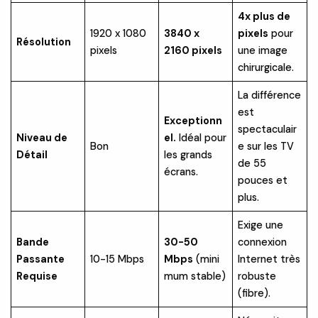
4x plus de
1920 x 1080
3840 x
pixels
pour
Résolution
pixels
2160 pixels
une image
chirurgicale.
La différence
est
Exceptionn
spectaculair
Niveau de
el.
Idéal pour
Bon
e sur les TV
Détail
les grands
de 55
écrans.
pouces et
plus.
Exige une
Bande
30-50
connexion
Passante
10-15 Mbps
Mbps
(mini
Internet très
Requise
mum stable)
robuste
(fibre).