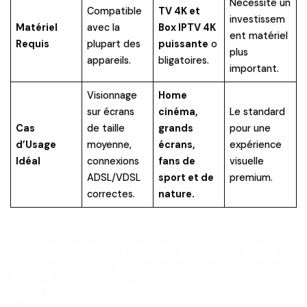
Nécessite un
Compatible
TV 4K et
investissem
Matériel
avec la
Box IPTV 4K
ent matériel
Requis
plupart des
puissante
o
plus
appareils.
bligatoires.
important.
Visionnage
Home
sur écrans
cinéma,
Le standard
Cas
de taille
grands
pour une
d’Usage
moyenne,
écrans,
expérience
Idéal
connexions
fans de
visuelle
ADSL/VDSL
sport et de
premium.
correctes.
nature.
4. COMMENT RECONNAÎTRE UN
VÉRITABLE ABONNEMENT IPTV
4K DE QUALITÉ ?