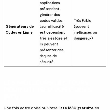
applications
prétendent
générer des
codes valides.
Très Faible
Générateurs de
Leur efficacité
(souvent
Codes en Ligne
est cependant
inefficaces ou
très aléatoire et
dangereux)
ils peuvent
présenter des
risques de
sécurité.
LES MEILLEURS LECTEURS
POUR UTILISER VOS CODES
IPTV
Une fois votre code ou votre
liste M3U gratuite
en